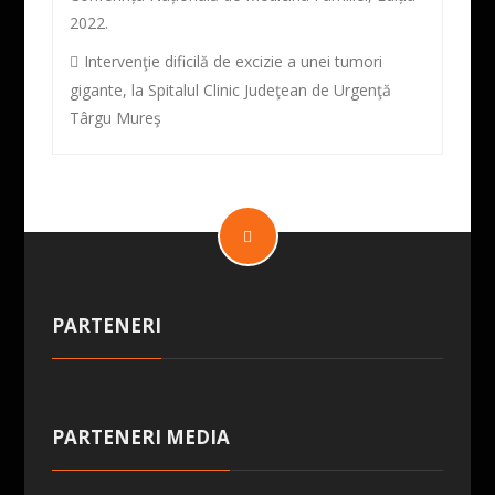
2022.
Intervenţie dificilă de excizie a unei tumori
gigante, la Spitalul Clinic Judeţean de Urgenţă
Târgu Mureş
PARTENERI
PARTENERI MEDIA