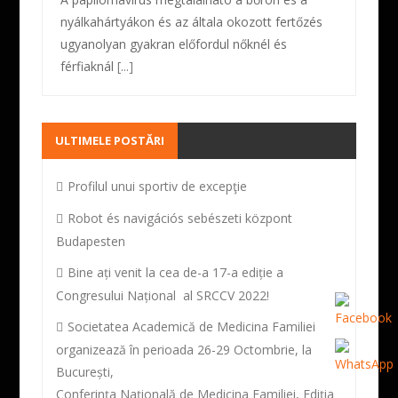
nyálkahártyákon és az általa okozott fertőzés
ugyanolyan gyakran előfordul nőknél és
férfiaknál
[...]
ULTIMELE POSTĂRI
Profilul unui sportiv de excepţie
Robot és navigációs sebészeti központ
Budapesten
Bine ați venit la cea de-a 17-a ediție a
Congresului Național al SRCCV 2022!
Societatea Academică de Medicina Familiei
organizează în perioada 26-29 Octombrie, la
București,
Conferința Națională de Medicina Familiei, Ediția