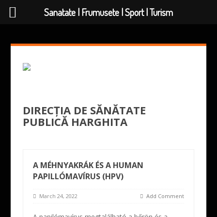
Sanatate | Frumusete | Sport | Turism
DIRECȚIA DE SĂNĂTATE
PUBLICĂ HARGHITA
A MÉHNYAKRÁK ÉS A HUMAN
PAPILLÓMAVÍRUS (HPV)
March 24, 2022
Add Comment
A papilómavírus megtalálható a bőrön és a