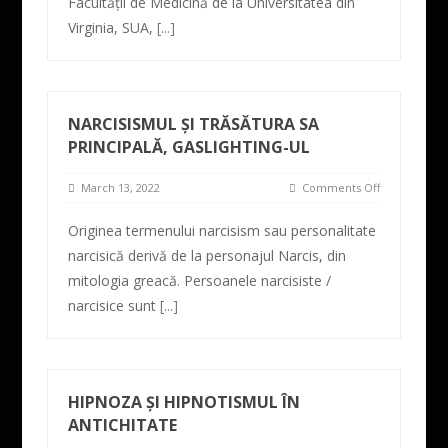
Facultății de Medicină de la Universitatea din
Virginia, SUA,
[...]
NARCISISMUL ȘI TRĂSĂTURA SA
PRINCIPALĂ, GASLIGHTING-UL
March 13, 2022
Comments Off
Originea termenului narcisism sau personalitate
narcisică derivă de la personajul Narcis, din
mitologia greacă. Persoanele narcisiste /
narcisice sunt
[...]
HIPNOZA ȘI HIPNOTISMUL ÎN
ANTICHITATE