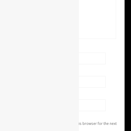
Name
*
E-mail Address
*
Website
Save my name, email, and website in this browser for the next
time I comment.