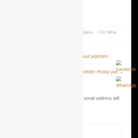
medic primar psihiatru
Pages:
2
1
3
4
February 24, 2022
Sanatatea Conteaza
Dr. Mihai
Ardelean
Leave a Comment
←
Balneologia și fizioterapia în folosul păstrării
sănătății mintale
Zece paşi spre longevitate. Primul pas
→
ADD COMMENT
Required fields are marked *. Your email address will
not be published.
Comment