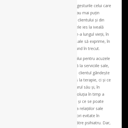
descifrată din vorbele, mimica și gesturile celui care
o trăiește și o afirmă mai mult, sau mai puțin
elocvent. Din conținutul spuselor clientului și din
modul în care în care îi vin cuvintele ies la iveală
evenimentele care l-au afectat de-a lungul vieții, în
așa fel, încât tabloul tulburărilor sale să exprime, în
prezent, ceea ce l-a marcat profund în trecut.
Pentru psihiatru, în afara interesului pentru acuzele
și simptomele celui care apelează la serviciile sale,
important este nu numai ceea ce clientul gândește
despre problemele care l-au adus la terapie, ci și ce
gândește acesta despre cei din jurul său și, în
primul rând, despre familia lui. Evoluția în timp a
acțiunilor clientului în comunitate și ce se poate
continua sau schimba în structura relațiilor sale
interpersonale sunt subiecte uneori evitate în
expunerea problemelor psihice către psihiatru. Dar,