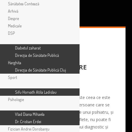
Sănătatea Contează
Arhivă
Despre
Medicale
DSP
Diabetul zaharat
Direcția de Sănătate Publică
Harghita
CÂTEVA OPINII DESPRE
Direcția de Sănătate Publică Cluj
PSIHOTERAPIE
Sport
Sifu Horvath Atila Ladislau
Astăzi se trece destul de ușor peste ceea ce este
Psihologie
fundamental în abordarea unei persoane care se
adresează pentru problemele sale unui psihiatru, și
Vlad Diana Mihaela
anume că acesta, doctorul de suflete, nu poate fi
Dr. Cristian Erdei
numai un specialist în punerea unui diagnostic și
Fizician Andrei Dorobanțu