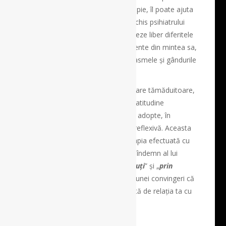
necondiționată a clientului în terapie, îl poate ajuta
pe un subiect să-i vorbească deschis psihiatrului
despre problemele sale, să asocieze liber diferitele
conținuturi conștiente și inconștiente din mintea sa,
să vorbească despre visele, fantasmele și gândurile
sale.
Pentru a face posibilă o comunicare tămăduitoare,
psihiatrul trebuie să renunțe la o atitudine
paternalistă și atotștiutoare și să adopte, în
schimb, o poziție flexibilă, dar și reflexivă. Aceasta
ar însemna ca un psihiatru în terapia efectuată cu
un client să adauge cunoscutului îndemn al lui
Socrate „
cunoaște-te pe tine însuți
” și „
prin
cunoașterea celuilalt
”, conform unei convingeri că
relația cu tine însuți este reflectată de relația ta cu
ceilalți.
Dr. Mihai Ardelean