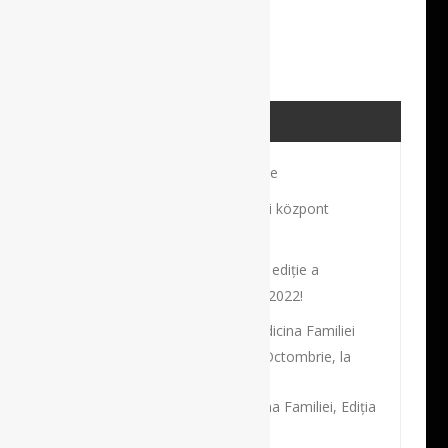
ULTIMELE POSTĂRI
Profilul unui sportiv de excepţie
Robot és navigációs sebészeti központ
Budapesten
Bine ați venit la cea de-a 17-a ediție a
Congresului Național al SRCCV 2022!
Societatea Academică de Medicina Familiei
organizează în perioada 26-29 Octombrie, la
București,
Conferința Națională de Medicina Familiei, Ediția
2022.