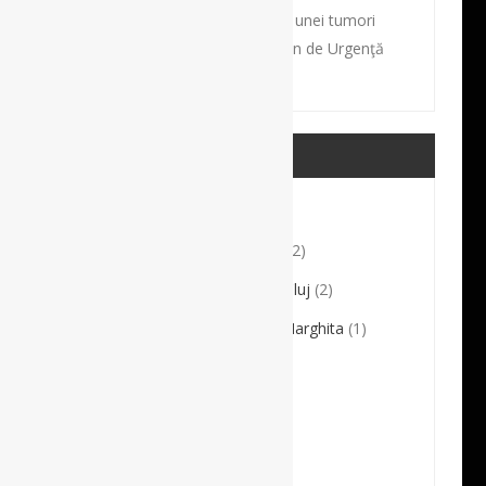
Intervenţie dificilă de excizie a unei tumori
gigante, la Spitalul Clinic Judeţean de Urgenţă
Târgu Mureş
CATEGORII MEDICALE
Comunicate de presă
(6)
Conferențiar Dr. Sorin Crișan
(2)
Direcția de Sănătate Publică Cluj
(2)
Direcția de Sănătate Publică Harghita
(1)
Dr. Andrei Dorobanțu
(10)
Dr. Bartok Ildikó Csilla
(1)
Dr. Crinuța Jitaru
(1)
Dr. Cristian Erdei
(3)