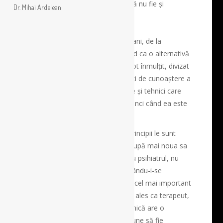
prescrierea unei medicații, fără să nu fie și
Dr. Mihai Ardelean
psihoterapeut.
De peste mai mult de o sută de ani, de la
introducerea psihanalizei lui Freud ca o alternativă
terapeutică, psihoterapiile s-au tot înmulțit, divizat
și ramificat, atât ca noi posibilități de cunoaștere a
psihicului uman, cât și ca metode și tehnici care
însoțesc vindecarea mentală, atunci când ea este
posibilă.
Cu toată varietatea lor, câteva principii le sunt
comune. Pacientul sau clientul, după mai noua sa
denumire în relația terapeutică cu psihiatrul, nu
poate fi abordat decât recunoscându-i-se
unicitatea ca individ. Și pentru el, cel mai important
lucru, când îl solicită pe psihiatrul ales ca terapeut,
este să fie ascultat. Suferința psihică are o
simbolistică anume, care se impune să fie