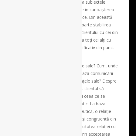
astfel de ocolișuri nu contribuie ca subiectele
evitate să fie mai puțin însemnate în cunoașterea
dedesubturilor unei tulburări psihice. Din această
cauză, din planul terapeutic face parte stabilirea
modelelor de tranzacționare ale clientului cu cei din
jurul său, de la cei mai apropiați la toți ceilalți cu
care el intră într-un contact semnificativ din punct
de vedere emoțional sau afectiv.
Cum își definește clientul dorințele sale? Cum, unde
și cui relatează despre ce stă la baza comunicării
sale cu oamenii? Care sunt credințele sale? Despre
toate aceste lucruri este încurajat clientul să
vorbească, psihiatrul asigurându-i ceea ce se
cheamă climatul și cadrul terapeutic. La baza
amândurora se află relația terapeutică, o relație
bazată pe autenticitate, empatie și congruență din
partea psihiatrului. Numai autenticitatea relației cu
medicul, regăsită în primul rând prin acceptarea