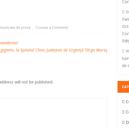
Con
S
Fam
Oct
municate de presă
Leave a Comment
Con
Edi
 pandemiei
i gigante, la Spitalul Clinic Judeţean de Urgenţă Târgu Mureş
I
tum
de 
ddress will not be published.
CAT
C
C
D