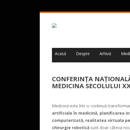
Acasă
Despre
Arhivă
Medi
CONFERINȚA NAȚIONALĂ
MEDICINA SECOLULUI XXI,
Medicina este într-o continuă transforma
artificiale în medicină, planificarea i
computerizată, realitatea virtuala pe
chirurgie robotică
sunt doar câteva nou