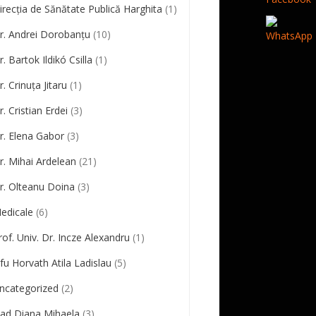
irecția de Sănătate Publică Harghita
(1)
r. Andrei Dorobanțu
(10)
r. Bartok Ildikó Csilla
(1)
r. Crinuța Jitaru
(1)
r. Cristian Erdei
(3)
r. Elena Gabor
(3)
r. Mihai Ardelean
(21)
r. Olteanu Doina
(3)
edicale
(6)
rof. Univ. Dr. Incze Alexandru
(1)
ifu Horvath Atila Ladislau
(5)
ncategorized
(2)
lad Diana Mihaela
(3)