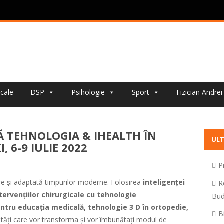
cale
DSP
Psihologie
Sport
Fizician Andre
 TEHNOLOGIA & IHEALTH ÎN
ULT
 6-9 IULIE 2022
P
re și adaptată timpurilor moderne. Folosirea
inteligenței
R
ntervențiilor chirurgicale cu tehnologie
Bud
ntru educația medicală, tehnologie 3 D în ortopedie,
B
tăți care vor transforma și vor îmbunătați modul de