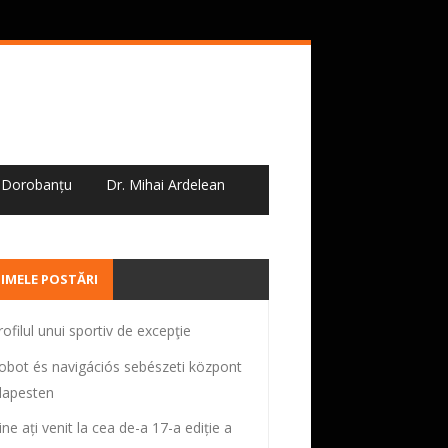
i Dorobanțu
Dr. Mihai Ardelean
IMELE POSTĂRI
rofilul unui sportiv de excepţie
obot és navigációs sebészeti központ
apesten
ine ați venit la cea de-a 17-a ediție a