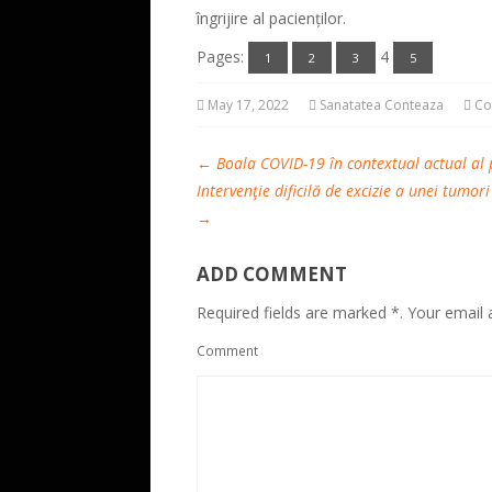
îngrijire al pacienților.
Pages:
4
1
2
3
5
May 17, 2022
Sanatatea Conteaza
Co
←
Boala COVID-19 în contextual actual al
Intervenţie dificilă de excizie a unei tumor
→
ADD COMMENT
Required fields are marked *. Your email a
Comment