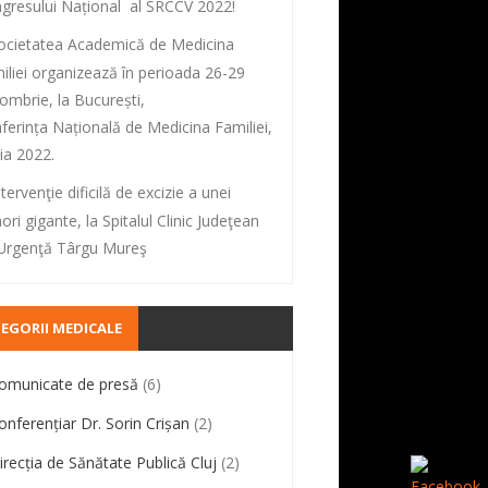
gresului Național al SRCCV 2022!
ocietatea Academică de Medicina
iliei organizează în perioada 26-29
ombrie, la București,
ferința Națională de Medicina Familiei,
ția 2022.
ntervenţie dificilă de excizie a unei
ori gigante, la Spitalul Clinic Judeţean
Urgenţă Târgu Mureş
EGORII MEDICALE
omunicate de presă
(6)
onferențiar Dr. Sorin Crișan
(2)
irecția de Sănătate Publică Cluj
(2)