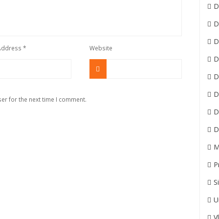
D
D
D
 Address
*
Website
D
D
D
er for the next time I comment.
D
D
M
P
S
U
V