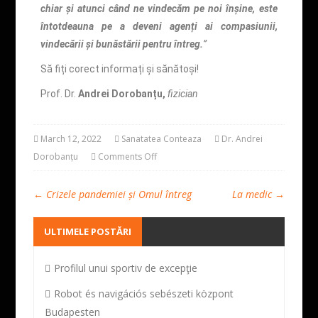
chiar și atunci când ne vindecăm pe noi înșine, este
întotdeauna pe a deveni agenți ai compasiunii,
vindecării și bunăstării pentru întreg.
”
Să fiți corect informați și sănătoși!
Prof. Dr.
Andrei Dorobanțu,
fizician
March 12, 2022
Sanatatea Conteaza
Dr. Andrei
Dorobanțu
Comments Off
←
Crizele pandemiei și Omul întreg
La medic
→
ULTIMELE POSTĂRI
Profilul unui sportiv de excepţie
Robot és navigációs sebészeti központ
Budapesten