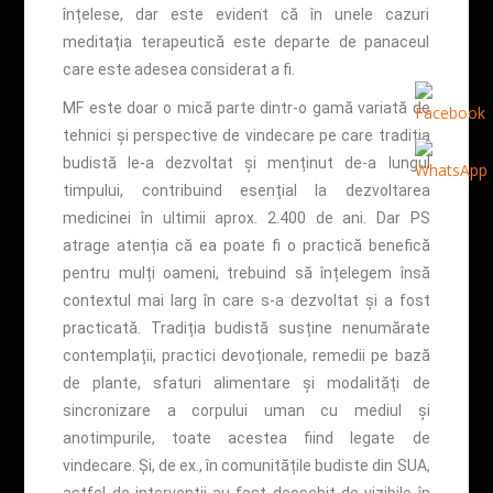
înțelese, dar este evident că în unele cazuri
meditația terapeutică este departe de panaceul
care este adesea considerat a fi.
MF este doar o mică parte dintr-o gamă variată de
tehnici și perspective de vindecare pe care tradiția
budistă le-a dezvoltat și menținut de-a lungul
timpului, contribuind esențial la dezvoltarea
medicinei în ultimii aprox. 2.400 de ani. Dar PS
atrage atenția că ea poate fi o practică benefică
pentru mulți oameni, trebuind să înțelegem însă
contextul mai larg în care s-a dezvoltat și a fost
practicată. Tradiția budistă susține nenumărate
contemplații, practici devoționale, remedii pe bază
de plante, sfaturi alimentare și modalități de
sincronizare a corpului uman cu mediul și
anotimpurile, toate acestea fiind legate de
vindecare. Și, de ex., în comunitățile budiste din SUA,