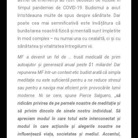
astfel de intervenții au fost deosebit de vizibile în
timpul pandemiei de COVID-19. Budismul a avut
întotdeauna multe de spus despre sănătate. Dar
poate cea mai semnificativă este învățătura că
bunăstarea noastră fizică și mentală sunt împletite
în mod complex – nu numai una cu cealaltă, ci și cu
sănătatea și vitalitatea întregiilumi vii.
MF a devenit un fel de … trusă medicală de prim
autoajutor și generează anual peste $1 miliarde! Dar
repunerea MF într-un context etic budist arată că simpla
meditație nu este suficientă pentru a ne reduce stresul
sau pentru a naviga mai eficient prin provocările lumii
moderne. Ni se cere, spune Pierce Salguero, „
să
ridicăm privirea de pe pernele noastre de meditație și
să privim dincolo de sinele nostru individual.
Să
apreciem modul în care totul este interconectat și
modul în care acțiunile și alegerile noastre ne
influențează viața, societatea și mediul. Accentul,