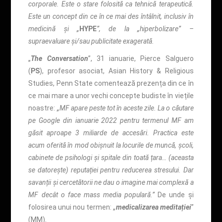
corporale. Este o stare folosită ca tehnică terapeutică.
Este un concept din ce în ce mai des întâlnit, inclusiv în
medicină și „
HYPE
”, de la „hiperbolizare” –
supraevaluare și/sau publicitate exagerată.
„
The Conversation
”, 31 ianuarie, Pierce Salguero
(
PS
), profesor asociat, Asian History & Religious
Studies, Penn State comentează prezența din ce în
ce mai mare a unor vechi concepte budiste în viețile
noastre:
„MF apare peste tot în aceste zile. La o căutare
pe Google din ianuarie 2022 pentru termenul MF am
găsit aproape 3 miliarde de accesări. Practica este
acum oferită în mod obișnuit la locurile de muncă, școli,
cabinete de psihologi și spitale din toată țara… (aceasta
se datorește) reputației pentru reducerea stresului. Dar
savanții și cercetătorii ne dau o imagine mai complexă a
MF decât o face mass media populară.”
De unde și
folosirea unui nou termen: „
medicalizarea meditației
”
(MM).