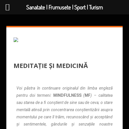
Sanatate | Frumusete | Sport | Turism
MEDITAȚIE ȘI MEDICINĂ
Voi păstra în continuare originalul din limba engleză
pentru doi termeni:
MINDFULNESS
(
MF
) – calitatea
sau starea de a fi conștient de sine sau de ceva; o stare
mentală atinsă prin concentrarea conștientizării asupra
momentului pe care îl trăim, recunoscând și acceptând
și sentimentele, gândurile și senzațiile noastre