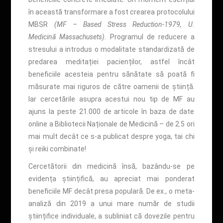
în această transformare a fost crearea protocolului
MBSR
(MF – Based Stress Reduction-1979, U.
Medicină Massachusets).
Programul de reducere a
stresului a introdus o modalitate standardizată de
predarea meditației pacienților, astfel încât
beneficiile acesteia pentru sănătate să poată fi
măsurate mai riguros de către oamenii de știință.
Iar cercetările asupra acestui nou tip de MF au
ajuns la peste 21.000 de articole în baza de date
online a Bibliotecii Naționale de Medicină – de 2.5 ori
mai mult decât ce s-a publicat despre yoga, tai chi
și reiki combinate!
Cercetătorii din medicină însă, bazându-se pe
evidența științifică, au apreciat mai ponderat
beneficiile MF decât presa populară. De ex., o meta-
analiză din 2019 a unui mare număr de studii
științifice individuale, a subliniat că dovezile pentru