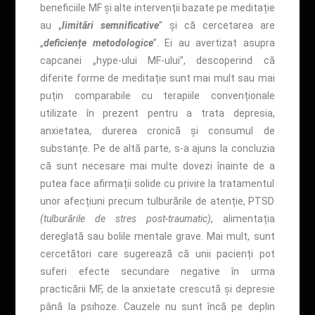
beneficiile MF și alte intervenții bazate pe meditație
au „
limitări semnificative
” și că cercetarea are
„
deficiențe metodologice
”. Ei au avertizat asupra
capcanei „hype-ului MF-ului”, descoperind că
diferite forme de meditație sunt mai mult sau mai
puțin comparabile cu terapiile convenționale
utilizate în prezent pentru a trata depresia,
anxietatea, durerea cronică și consumul de
substanțe. Pe de altă parte, s-a ajuns la concluzia
că sunt necesare mai multe dovezi înainte de a
putea face afirmații solide cu privire la tratamentul
unor afecțiuni precum tulburările de atenție, PTSD
(tulburările de stres post-traumatic)
, alimentația
dereglată sau bolile mentale grave. Mai mult, sunt
cercetători care sugerează că unii pacienți pot
suferi efecte secundare negative în urma
practicării MF, de la anxietate crescută și depresie
până la psihoze. Cauzele nu sunt încă pe deplin