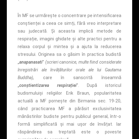
În MF se urmărește o concentrare pe intensificarea
conștienței a ceea ce simți, fără vreo interpretare
sau judecată. Și aceasta implică metode de
respirație, imagini ghidate și alte practici pentru a
relaxa corpul și mintea și a ajuta la reducerea
stresului. Originea sa o găsim în practica budistă
„
anapanasati
”
(scrieri canonice, multe fiind considerate
înregistrări ale învățăturilor orale ale lui Gautama
Buddha),
care în sanscrită înseamnă
„
conștientizarea respirației
”. După istoricul
budismuluiși religiilor Erik Braun, popularitatea
actuală a MF pornește din Birmania sec. 19-20,
când practicarea MF a părăsit exclusivitatea
mănăstirilor budiste pentru publicul general, într-o
formă simplificată și mai ușor de învățat. Iar
răspândirea sa treptată este o poveste