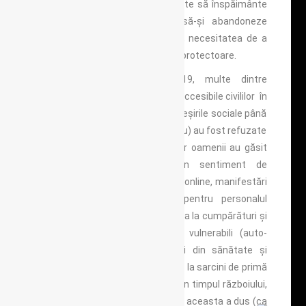
teroriste din zilele noastre, menite să înspăimânte
populația civilă astfel încât să-și abandoneze
rutina, subliniază, de asemenea, necesitatea de a
se simți parte a unei comunități protectoare.
În timpul pandemiei COVID-19, multe dintre
resursele sociale și comunitare accesibile civililor în
vreme de război și în alte crize (ieșirile sociale până
la ceremoniile tradiționale de doliu) au fost refuzate
prin
lockdown
mai peste tot. Dar oamenii au găsit
modalități de a menține un sentiment de
comunitate: evenimente sociale online, manifestări
de simpatie și recunoștință pentru personalul
spitalelor, voluntari pentru a ajuta la cumpărături și
alte comisioane pentru vecinii vulnerabili (auto-
izolați), profesioniști pensionari din sănătate și
ofițerii de poliție participând zilnic la sarcini de primă
linie. Efectul? Preluând o frază din timpul războiului,
Prof. Edgar Jonesis consideră că aceasta a dus (ca