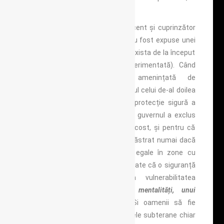
rezistență.
Pandemia este doar cel mai recent și cuprinzător
episod în care populații întregi au fost expuse unei
amenințări împotriva cărora nu exista de la început
o protecție clară (și deja experimentată). Când
Marea Britanie a fost amenințată de
bombardamente aeriene în timpul celui de-al doilea
război mondial (WW2), singura protecție sigură a
fost un adăpost subteran. Apoi, guvernul a exclus
acest lucru – și din motive de cost, și pentru că
credeau că moralul ar putea fi păstrat numai dacă
oamenilor li s-ar oferi garanții egale în zone cu
pericol similar. Dar și fiind îngrijorate că o siguranță
fizică absolută ar favoriza vulnerabilitatea
psihologică:
dezvoltarea unei mentalități, unui
sindrom:
adăpostul subteran!
Și oamenii să fie
reticenți să părăsească buncărele subterane chiar