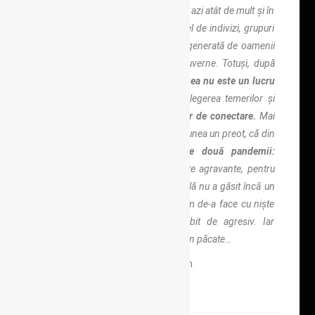
Reziliența (despre care se vorbește azi atât de mult și în
diverse forme) funcționează la nivel de indivizi, grupuri
mici și comunități întregi. Poate fi generată de oamenii
înșiși și încurajată de instituții și guverne. Totuși, după
cum ne-au învățat lecțiile trecutului,
ea nu este un lucru
dat.
Și trebuie gestionată cu înțelegerea temerilor și
dorințelor oamenilor
și a nevoii lor de conectare.
Mai
mult, n-avem voie să uităm, cum spunea un preot, că din
totdeauna mai „lucrează”
și alte două pandemii:
dezbinarea și invidia.
Circumstanțe agravante, pentru
că pentru virusurile lor lumea actuală nu a găsit încă un
vaccin eficient. Iar acum, iată, avem de-a face cu niște
mutații care se manifestă deosebit de agresiv. Iar
mediul, azi, pare să le fie propice. Din păcate…
Prof. Dr. Andrei Dorobanțu, fizician
Pages:
4
1
2
3
5