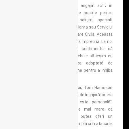
comun de scop. Oamenii s-au angajat activ în
propria apărare – gardieni de noapte pentru
prevenirea atacurilor aeriene, polițiști speciali,
supraveghetori de incendii, ambulanța sau Serviciul
Voluntar al Femeilor pentru Apărare Civilă. Aceasta
a generat sentimentul că se luptă împreună. La noi
a fost distanțarea socială și sentimentul că
„suntem cu toții împreună și trebuie să ieșim cu
toții împreună”, îmbrăcămintea adoptată de
membrii comunității și de guverne pentru a inhiba
transmiterea virusului COVID-19.
Vorbind despre moralul oamenilor, Tom Harrisson
(1940), antropolog, amintește cât de îngrijorător era
să simți că „fiecare bombă este personală”.
Sentimentul dintr-o comunitate mai mare că
împărtășind aceleași pericole putea oferi un
sentiment de liniște. Cum se întâmplă și în atacurile