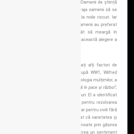
și după încetarea incursiunilor… Oamenii de știință
au explorat modalități de a încuraja oamenii să se
obișnuiască și să se adapteze la noile riscuri. Iar
studii efectuate au arătat că oamenii au preferat
să rămână în casele lor decât să meargă în
adăposturile publice, chiar dacă această alegere a
crescut de obicei pericolul.
Au fost de asemenea identificați alți factori de
protecție mai puțin concreți. După WW1, Wilfred
Trotter, chirurg interesat de psihologia mulțimilor, a
scris (1916) în
„Instinctul de turmă în pace și război”,
despre valoarea legăturii în grupuri. El a identificat
importanța grupurilor omogene pentru rezolvarea
hotărârii (cunoscută de militari). Iar pentru civili fără
o identitate comună, el a sugerat că varietatea și
diferențele lor ar putea fi compensate prin găsirea
unor roluri practice pentru a le crea un sentiment