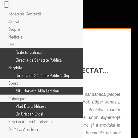
Sănătatea Contează
Arhivă
Despre
Medicale
DSP
Diabetul zaharat
Direcția de Sănătate Publică
Harghita
NEVOIA DE A FI CONECTAT…
Direcția de Sănătate Publică Cluj
Sport
Sifu Horvath Atila Ladislau
Într-un recent articol (From wars to pandemics, people
Psihologie
in crisis need to feel connected) Prof. Edgar Jonesis,
Vlad Diana Mihaela
King’s College face o analiză a efectelor marilor
Dr. Cristian Erdei
conflicte (locale și globale) și a unor experiențe
Fizician Andrei Dorobanțu
traumatizante asupra vieților noastre și a modului în
Dr. Mihai Ardelean
care (încercăm să) le facem față. Vacanțele de anul