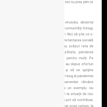
acesta se cam apropie de sfârșit și nici nu prea știm ce
va urma. Dacă aveți o clipă, citiți-l …
Pandemia COVID-19, noutatea virusului, absența
unui vaccin au însemnat pentru comunități întregi,
că nimeni nu se putea simți imun. Nici să știe ce s-
ar întâmpla dacă ar fi infectați. Distanțarea socială
și lockdown-ul care au urmat au scăzut rata de
infecție, dar au și adus singurătate, pierderea
locurilor de muncă și suferință pentru mulți. Pe
acest fond, membrii comunității au depus eforturi
enorme să rămână conectați și să se sprijine
reciproc. Deși impactul pe termen lung al pandemiei
asupra sănătății mintale a oamenilor rămâne
necunoscut, acesta oferă deja un exemplu viu
despre modul în care răspundem la situații de risc
colectiv și incertitudine – și cum pot să contribuie,
un sentiment de apartenență și un scop comun, la