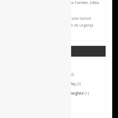
Conferința Națională de Medicina Familiei, Ediția
2022.
Intervenţie dificilă de excizie a unei tumori
gigante, la Spitalul Clinic Judeţean de Urgenţă
Târgu Mureş
CATEGORII MEDICALE
Comunicate de presă
(6)
Conferențiar Dr. Sorin Crișan
(2)
Direcția de Sănătate Publică Cluj
(2)
Direcția de Sănătate Publică Harghita
(1)
Dr. Andrei Dorobanțu
(10)
Dr. Bartok Ildikó Csilla
(1)