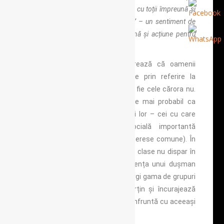
și atunci!) la
„credința că„ suntem cu toții împreună și
trebuie să ieșim cu toții împreună ” – un sentiment de
soartă comună, o identitate comună și acțiune pentru
binele comun sau social ”.
Teoria identității sociale sugerează că oamenii
dezvoltă o cunoaștere de sine prin referire la
grupuri, fie cele cărora le aparțin fie cele cărora nu.
Cercetările susțin ideea că este mai probabil ca
oamenii să ofere sprijin grupului lor – cei cu care
împărtășesc o identitate socială importantă
(proximitatea geografică sau interese comune). În
timp ce diviziunile sociale și alte clase nu dispar în
mijlocul crizelor colective, existența unui dușman
comun ar putea servi pentru a lărgi gama de grupuri
cărora oamenii simt că le aparțin și încurajează
solidaritatea între cei care se confruntă cu aceeași
amenințare.