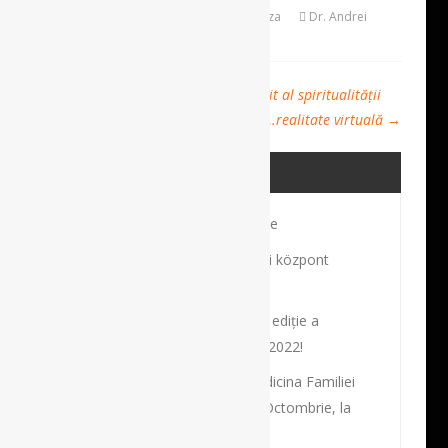
August 1, 2021
Sanatatea Conteaza
Dr. Andrei
Dorobanțu
Comments Off
←
În creierul nostru există un circuit al spiritualității
RMN în …realitate virtuală
→
ULTIMELE POSTĂRI
Profilul unui sportiv de excepţie
Robot és navigációs sebészeti központ
Budapesten
Bine ați venit la cea de-a 17-a ediție a
Congresului Național al SRCCV 2022!
Societatea Academică de Medicina Familiei
organizează în perioada 26-29 Octombrie, la
București,