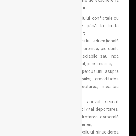
înnăscută sau dobândită, situațiile de expunere la
stres și traume psihice se împart în:
ușoare
– schimbarea mediului, conflictele cu
anturajul sau familia duse până la limita
acceptabilă cultural a normelor;
medii
– eșecurile în ruta educațională
(repetenții, exmatriculări)
, bolile cronice, pierderile
materiale cu modificări remediabile sau încă
suportabile ale statutului social, pensionarea;
severe
– divorțul cu repercusiuni asupra
încredințării și creșterii copiilor, graviditatea
nedorită la adolescente, arestarea, moartea
unor membri din familie;
extrem de severe
– abuzul sexual,
agresiunea resimțită ca pericol vital, deportarea,
tortura, munca forțată, maltratarea corporală
sau moartea unuia dintre parteneri;
catastrofale
– moartea copilului, sinuciderea