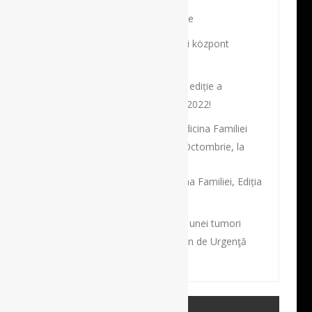
Profilul unui sportiv de excepţie
Robot és navigációs sebészeti központ
Budapesten
Bine ați venit la cea de-a 17-a ediție a
Congresului Național al SRCCV 2022!
Societatea Academică de Medicina Familiei
organizează în perioada 26-29 Octombrie, la
București,
Conferința Națională de Medicina Familiei, Ediția
2022.
Intervenţie dificilă de excizie a unei tumori
gigante, la Spitalul Clinic Judeţean de Urgenţă
Târgu Mureş
CATEGORII MEDICALE