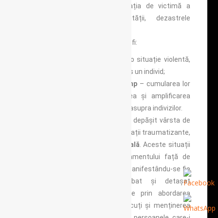
unuia dintre parteneri, situația de victimă a
crimelor împotriva umanității, dezastrele
naturale.
Evenimentele traumatizante pot fi:
unice
– confruntarea cu o situație violentă,
neobișnuită la care este expus un individ;
multiple și durabile în timp
– cumularea lor
succesivă duce la înlănțuirea și amplificarea
consecințelor traumatogene asupra indivizilor.
Sunt cunoscute la copiii care au depășit vârsta de
nouă luni o altă categorie de situații traumatizante,
și anume cele de
neglijare socială
. Aceste situații
pot duce la perturbarea atașamentului față de
adulții care le asigură îngrijirea, manifestându-se fie
printr-un comportament inhibat și detașat
emoțional față de aceștia, fie prin abordarea
dezinhibată a adulților necunoscuți și menținerea
redusă ori absența legăturii cu persoanele care-i