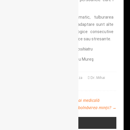
îngrijesc.
Tulburarea de stres posttraumatic, tulburarea
acută de stres și tulburările de adaptare sunt alte
posibile manifestări psihopatologice consecutive
expunerii la evenimente traumatice sau stresante.
Dr. Mihai Ardelean,
medic primar psihiatru
Centrul de Sănătate Mintală Târgu Mureş
March 19, 2022
Sanatatea Conteaza
Dr. Mihai
Ardelean
Comments Off
←
Sinuciderea, o problemă nu numai medicală
Putem preveni îmbolnăvirea minții?
→
ULTIMELE POSTĂRI