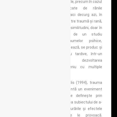
ca și cum ar fi fost fizice, corporale, precum în cazul
explicării suferințelor provocate de rănile
nevindecate ale sufletului. De aici decurg azi, în
limbajul științific, similitudinile dintre traumă și rană,
suflet și psihic. Cu toate aceste similitudini, doar în
ultimele decenii beneficiem de un studiu
programatic, consacrat traumelor psihice,
condițiilor în care acestea acționează, se produc și
lasă consecințe imediate sau tardive, într-un
cuvânt, asistăm la dezvoltarea
psihotraumatologiei, un domeniu cu multiple
confluențe interdisciplinare.
După J. Laplanche și J.B. Pontalis (1994), trauma
sau traumatismul psihic reprezintă un eveniment
din viața subiectului care se definește prin
intensitatea sa, prin incapacitatea subiectului de a-
i răspunde adecvat și prin tulburările și efectele
patogene durabile pe care le provoacă.