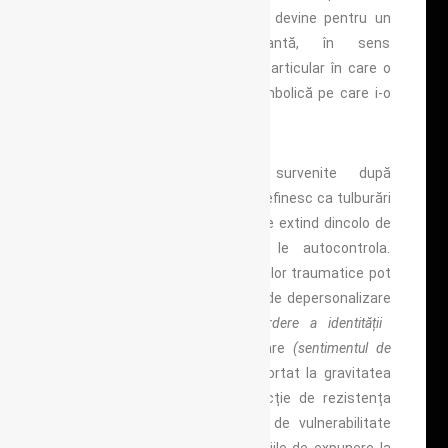
Interacțiunea cu un eveniment devine pentru un
individ semnificativ-determinantă, în sens
traumatic, nu numai prin felul particular în care o
trăiește, dar și prin valoarea simbolică pe care i-o
acordă.
Modificările psihopatologice survenite după
evenimente traumatizante se definesc ca tulburări
posttraumatice, din cauză că se extind dincolo de
capacitatea indivizilor de a le autocontrola.
Manifestările generale ale reacțiilor traumatice pot
include: amnezii lacunare, stări de depersonalizare
(sentimentul de modificare, pierdere a identității
somatopsihice)
sau de derealizare
(sentimentul de
înstrăinare față de realitate).
Raportat la gravitatea
factorilor traumatogeni, în funcție de rezistența
psihică personală și de gradul de vulnerabilitate