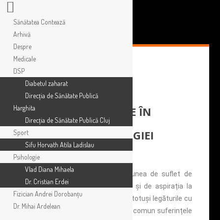
Sănătatea Contează
Arhivă
Despre
Medicale
DSP
Diabetul zaharat
Direcția de Sănătate Publică
Harghita
SCURTĂ INCURSIUNE ÎN
DOMENIUL
Direcția de Sănătate Publică Cluj
PSIHOTRAUMATOLOGIEI
Sport
Sifu Horvath Atila Ladislau
Psihologie
Vlad Diana Mihaela
De când oamenii au legat noțiunea de suflet de
Dr. Cristian Erdei
prezența imaterială a vieții, dar și de aspirația la
Fizician Andrei Dorobanțu
nemurire, neputând să-i excludă totuși legăturile cu
Dr. Mihai Ardelean
corpul, i-au descris într-un limbaj comun suferințele