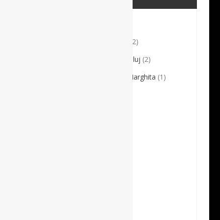
Comunicate de presă
(6)
Conferențiar Dr. Sorin Crișan
(2)
Direcția de Sănătate Publică Cluj
(2)
Direcția de Sănătate Publică Harghita
(1)
Dr. Andrei Dorobanțu
(10)
Dr. Bartok Ildikó Csilla
(1)
Dr. Crinuța Jitaru
(1)
Dr. Cristian Erdei
(3)
Dr. Elena Gabor
(3)
Dr. Mihai Ardelean
(21)
Dr. Olteanu Doina
(3)
Medicale
(6)