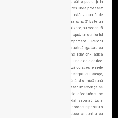
soluție din ce în ce mai dorită de către pacienți. În
cadrul clinicii Proctoline Târgu Mureș unde profesez
ca și medic chirurg oferim această variantă de
tratament.
Ce reprezintă acest tratament?
Este un
tratament care nu necesită spitalizare, nu necesită
anestezie, nu este dureros, este rapid, iar confortul
pacientului este cel mai important. Pentru
hemoroizii de gradele 2 si 3 se practică ligatura cu
benzi de cauciuc – Rubber band ligation-, adică
legarea hemoroizilor, la baza lor, cu inele de elastice.
Hemoroidul fiind strangulat la bază cu aceste inele
se usucă, deoarece nu mai esteirigat cu sânge,
după șapte-zece zile cade, rămânând o mică rană
care se cicatrizează ulterior. Această intervenție se
repeta la 2-3 săptămâni ligaturile efectuându-se
pentru fiecare pachet hemoroidal separat. Este
necesară această perioadă între proceduri pentru a
permite organismului să se vindece și pentru ca