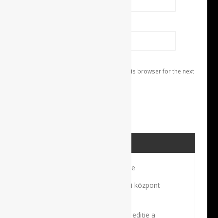
Website
Save my name, email, and website in this browser for the next
time I comment.
ULTIMELE POSTĂRI
Profilul unui sportiv de excepţie
Robot és navigációs sebészeti központ
Budapesten
Bine ați venit la cea de-a 17-a ediție a