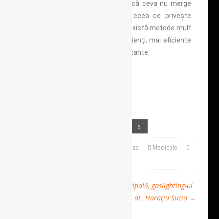
atunci când ne „
atrage
” atenția că ceva nu merge
tocmai cum ar trebui. Iar în ceea ce privește
tratamentul hemoroizilor acum există metode mult
mai ușor de tolerat de către pacienți, mai eficiente
și bineînțeles mai puțin traumatizante.
Dr. Colcer Ioana,
medic chirurg
Clinica Proctoline Târgu Mureș
Tel.: 0265 311707
Pages:
1
2
3
4
5
6
March 15, 2022
Sanatatea Conteaza
Medicale
Leave a Comment
←
Narcisismul și trăsătura sa principală, gaslighting-ul
Mesaj președinte congres, prof. dr. Horațiu Suciu
→