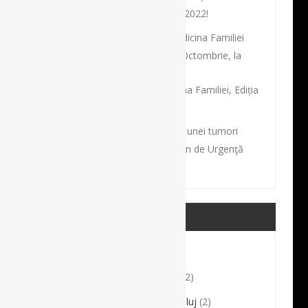
Congresului Național al SRCCV 2022!
Societatea Academică de Medicina Familiei
organizează în perioada 26-29 Octombrie, la
București,
Conferința Națională de Medicina Familiei, Ediția
2022.
Intervenţie dificilă de excizie a unei tumori
gigante, la Spitalul Clinic Judeţean de Urgenţă
Târgu Mureş
CATEGORII MEDICALE
Comunicate de presă
(6)
Conferențiar Dr. Sorin Crișan
(2)
Direcția de Sănătate Publică Cluj
(2)