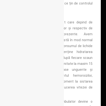
factorilor de risc și determinanți ce țin de controlul
direct al pacientului.
Există 3 variante de tratament care depind de
gradul de evoluție al hemoroizilor și respectiv de
intensitatea simptomelor prezente. Avem
tratamentul conservator ce constă în mod normal
dintr-o nutriție bogată în fibre, consumul de lichide
pe cale orală pentru a menține hidratarea
corespunzătoare, băi de șezut după fiecare scaun
cu apă la temperatura camereilimitate la maxim 15
minute. Deși există numeroase unguente și
supozitoare pentru tratamentul hemoroizilor,
utilizarea acestora ajută pe moment la sistarea
simptomelor și eventual la reducerea vitezei de
evoluție dar nu tratează boala.
Tratamentul în condiții de ambulator devine o