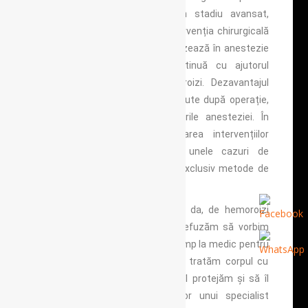
La hemoroiziicare au ajuns în stadiu avansat,
metoda de tratament este intervenția chirurgicală
clasică, operatiile prin care excizează în anestezie
în condiții de spitalizare continuă cu ajutorul
bisturiului pachetele de hemoroizi. Dezavantajul
este reprezentat de dureri apărute după operație,
perioada de spitalizareși riscurile anesteziei. În
prezent se tinde spre limitarea intervențiilor
chirurgicale. De asemena, în unele cazuri de
hemoroizi grad 4, se folosesc exclusiv metode de
tratament minim invazive.
În încheiere concluziile sunt că da, de hemoroizi
suferim foarte mulți dar încă refuzăm să vorbim
deschis și să ne prezentăm la timp la medic pentru
a ne trata. Să încercăm să ne tratăm corpul cu
respectul care i se cuvine. Să îl protejăm și să îl
tratăm conform recomandărilor unui specialist