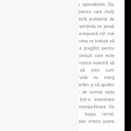
medic în urma unui consult de specialitate. Da,
acesta este motivul principal pentru care mulți
dintre cei care suferă de această problemă de
sănătate ajung târziu la medic simțindu-se jenați
atât de a discuta despre ce îi deranjează cât mai
ales de consultul în esență. Dar ceea ce trebuie să
înțelegeți este că medicul este pregătit pentru
astfel de informații și pentru consult care este
necesar de a fi efectuat. Este munca noastră să
cunoaștem corpul uman, să știm cum
funcționează și unde lucrurile nu merg
corespunzător ca mai apoi să tratăm și să ajutăm
să readucem cât mai aproape de normal viața
pacienților. Consultul constă într-o examinare
vizuală a anusului și a zonei înconjurătoare. De
asemenea examinarea prin tușeu rectal.
Confirmarea vizuală a hemoroizilor interni poate
necesita o anuscopie.