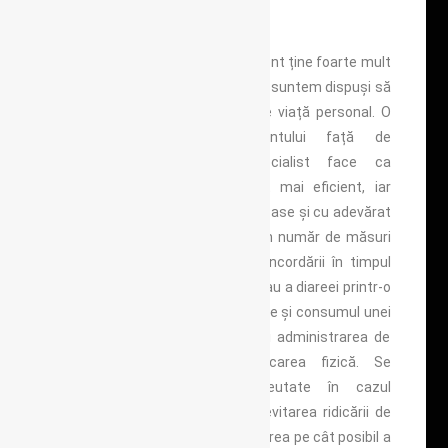
Cum tratăm hemoroizii?
În primul rând un tratament eficient ține foarte mult
de noi ca oameni, de felul în care suntem dispuși să
corectăm „
greșelile
” din stilul de viață personal. O
atitudine corectă a pacientului față de
recomandările medicului specialist face ca
tratamentul făcut să fie mult mai eficient, iar
rezultatele să fie mai spectaculoase și cu adevărat
favorabile. Sunt recomandate un număr de măsuri
de prevenție, inclusiv evitarea încordării în timpul
defecării, evitarea constipației sau a diareei printr-o
dietă cu un conținut mare de fibre și consumul unei
cantități suficiente de lichide și administrarea de
suplimente de fibre și mișcarea fizică. Se
recomandă scăderea în greutate în cazul
persoanelor supraponderale și evitarea ridicării de
obiecte grele. Și bineînțeles evitarea pe cât posibil a