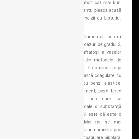
pacientului să i se ofere un confort cât mai bun.
După efectuarea procedurii, pacientul pleacă acasă
fără a fi supus unei anestezii, incizii cu bisturiul,
imobilizare la pat, etc.
Altă metodă folosită în tratamentul pentru
hemoroizi de gradul 1 și în unele cazuri de gradul 2,
este fotocoagularea cu raze infraroșii a vaselor
dilatate care la fel este una din metodele de
tratament folosite în cadrul clinicii Proctoline Târgu
Mureș. Adesea se asociază această coagulare cu
raze și cu metoda de legare cu benzi elastice.
Datorită noilor metode de tratament, pierd teren
tratamentele prin sclerozare, prin care se
injectează înpachetele hemoroidale o substanță
care îi micșorează. Dezavantajul este că este o
procedură foarte dureroasă. Mai rar se mai
folosesc metodele de înghețare a hemoroizilor prin
crioterapie și metoda de electrocoagulare bipolară.